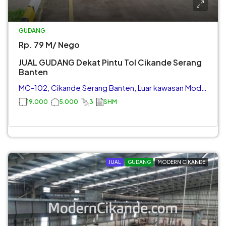
GUDANG
Rp. 79 M/ Nego
JUAL GUDANG Dekat Pintu Tol Cikande Serang
Banten
MC-102, Cikande Serang Banten, Luar kawasan Modern Cikande
19.000
5.000
3
SHM
JUAL
GUDANG
MODERN CIKANDE