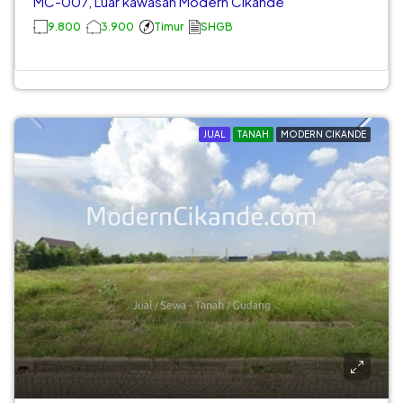
MC-007, Luar kawasan Modern Cikande
9.800
3.900
Timur
SHGB
JUAL
TANAH
MODERN CIKANDE