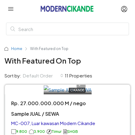
Home
With Featured on Top
With Featured On Top
Sort by:
Default Order
11 Properties
CIKANDE
Rp. 27.000.000.000 M / nego
Sample JUAL / SEWA
MC-007, Luar kawasan Modern Cikande
9.800
3.900
Timur
SHGB