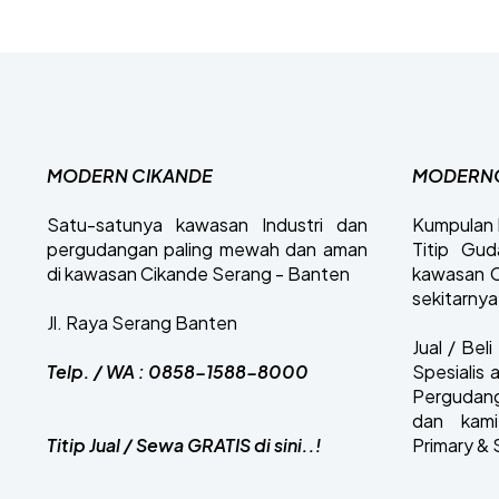
MODERN CIKANDE
MODERN
Satu-satunya kawasan Industri dan
Kumpulan l
pergudangan paling mewah dan aman
Titip Gu
di kawasan Cikande Serang - Banten
kawasan C
sekitarnya
Jl. Raya Serang Banten
Jual / Be
Telp. / WA : 0858-1588-8000
Spesialis 
Pergudan
dan kam
Titip Jual / Sewa GRATIS di sini..!
Primary &